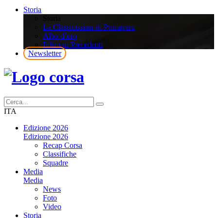
Storia
Storia
La Classicissima di Primavera
Albo d’oro
Edizioni Precedenti
Newsletter
ITA
Edizione 2026
Edizione 2026
Recap Corsa
Classifiche
Squadre
Media
Media
News
Foto
Video
Storia