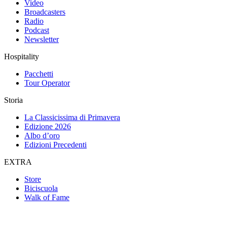
Video
Broadcasters
Radio
Podcast
Newsletter
Hospitality
Pacchetti
Tour Operator
Storia
La Classicissima di Primavera
Edizione 2026
Albo d’oro
Edizioni Precedenti
EXTRA
Store
Biciscuola
Walk of Fame