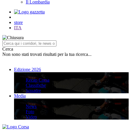
Il Lombardia
store
ITA
Cerca
Non sono stati trovati risultati per la tua ricerca...
Edizione 2026
Edizione 2026
Recap Corsa
Classifiche
Squadre
Media
Media
News
Foto
Video