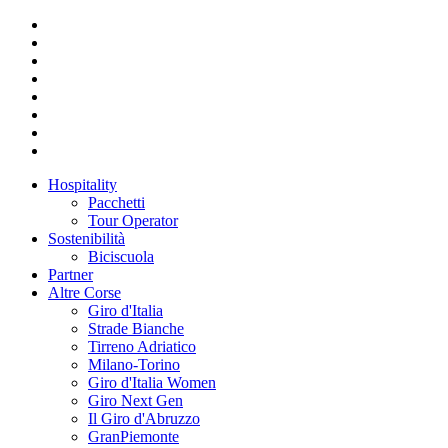
Hospitality
Pacchetti
Tour Operator
Sostenibilità
Biciscuola
Partner
Altre Corse
Giro d'Italia
Strade Bianche
Tirreno Adriatico
Milano-Torino
Giro d'Italia Women
Giro Next Gen
Il Giro d'Abruzzo
GranPiemonte