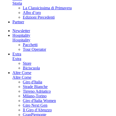
Storia
La Classicissima di Primavera
Albo d’oro
Edizioni Precedenti
Partner
Newsletter
Hospitality
Hospitality
Pacchetti
Tour Operator
Extra
Extra
Store
Biciscuola
Altre Corse
Altre Corse
Giro d'Italia
Strade Bianche
Tirreno Adriatico
Milano-Torino
Giro d'Italia Women
Giro Next Gen
Il Giro d'Abruzzo
GranPiemonte