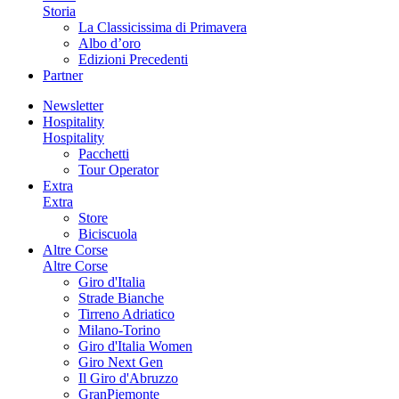
Storia
La Classicissima di Primavera
Albo d’oro
Edizioni Precedenti
Partner
Newsletter
Hospitality
Hospitality
Pacchetti
Tour Operator
Extra
Extra
Store
Biciscuola
Altre Corse
Altre Corse
Giro d'Italia
Strade Bianche
Tirreno Adriatico
Milano-Torino
Giro d'Italia Women
Giro Next Gen
Il Giro d'Abruzzo
GranPiemonte