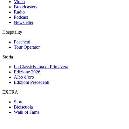
Video
Broadcasters
Radio
Podcast
Newsletter
Hospitality
Pacchetti
Tour Operator
Storia
La Classicissima di Primavera
Edizione 2026
Albo d’oro
Edizioni Precedenti
EXTRA
Store
Biciscuola
Walk of Fame