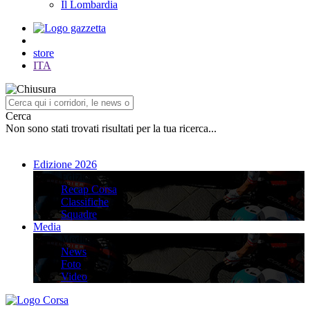
Il Lombardia
store
ITA
Cerca
Non sono stati trovati risultati per la tua ricerca...
Edizione 2026
Edizione 2026
Recap Corsa
Classifiche
Squadre
Media
Media
News
Foto
Video