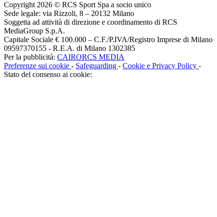
Copyright 2026 © RCS Sport Spa a socio unico
Sede legale: via Rizzoli, 8 – 20132 Milano
Soggetta ad attività di direzione e coordinamento di RCS
MediaGroup S.p.A.
Capitale Sociale € 100.000 – C.F./P.IVA/Registro Imprese di Milano
09597370155 - R.E.A. di Milano 1302385
Per la pubblicità:
CAIRORCS MEDIA
Preferenze sui cookie
-
Safeguarding
-
Cookie e Privacy Policy
-
Stato del consenso ai cookie: