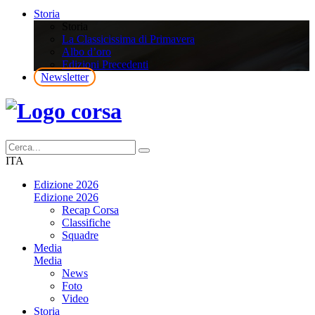
Storia
Storia
La Classicissima di Primavera
Albo d’oro
Edizioni Precedenti
Newsletter
ITA
Edizione 2026
Edizione 2026
Recap Corsa
Classifiche
Squadre
Media
Media
News
Foto
Video
Storia