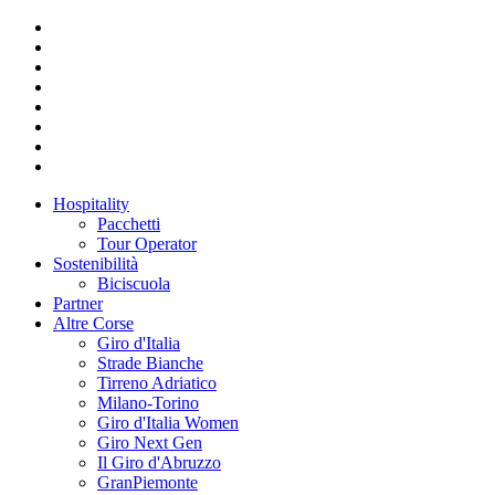
Hospitality
Pacchetti
Tour Operator
Sostenibilità
Biciscuola
Partner
Altre Corse
Giro d'Italia
Strade Bianche
Tirreno Adriatico
Milano-Torino
Giro d'Italia Women
Giro Next Gen
Il Giro d'Abruzzo
GranPiemonte