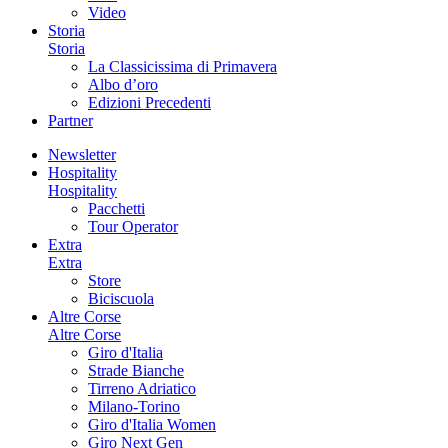
Video
Storia
Storia
La Classicissima di Primavera
Albo d’oro
Edizioni Precedenti
Partner
Newsletter
Hospitality
Hospitality
Pacchetti
Tour Operator
Extra
Extra
Store
Biciscuola
Altre Corse
Altre Corse
Giro d'Italia
Strade Bianche
Tirreno Adriatico
Milano-Torino
Giro d'Italia Women
Giro Next Gen