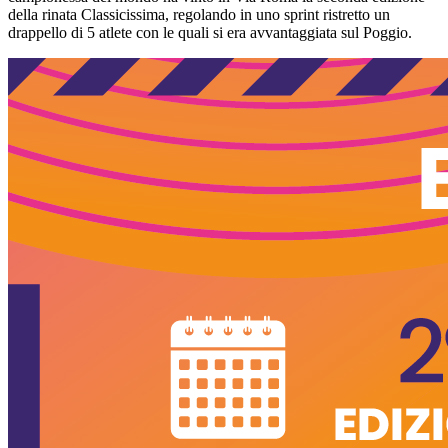
della rinata Classicissima, regolando in uno sprint ristretto un
drappello di 5 atlete con le quali si era avvantaggiata sul Poggio.