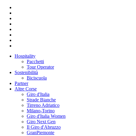
Hospitality
Pacchetti
Tour Operator
Sostenibilità
Biciscuola
Partner
Altre Corse
Giro d'Italia
Strade Bianche
Tirreno Adriatico
Milano-Torino
Giro d'Italia Women
Giro Next Gen
Il Giro d'Abruzzo
GranPiemonte