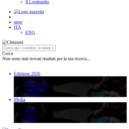
Il Lombardia
store
ITA
ENG
Cerca
Non sono stati trovati risultati per la tua ricerca...
Edizione 2026
Edizione 2026
Recap Corsa
Classifiche
Squadre
Media
Media
News
Foto
Video