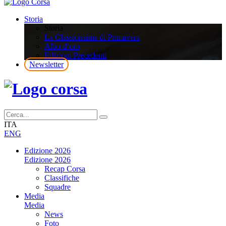
Storia
Storia
La Classicissima di Primavera
Albo d’oro
Edizioni Precedenti
Newsletter
ITA
ENG
Edizione 2026
Edizione 2026
Recap Corsa
Classifiche
Squadre
Media
Media
News
Foto